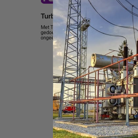
TurboFocus® Automatic Focus
Met TurboFocus® is het nog nooit zo eenvou
gedoe van handmatige aanpassingen weg, bespa
ongeëvenaarde nauwkeurigheid, zodat u snell