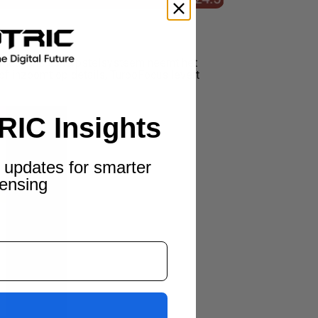
tomatische scherpstelsysteem neemt het
of inzoomt op details, TurboFocus levert
RIC Insights
 updates for smarter
ensing