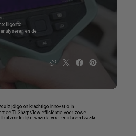
mische
FOTRIC TK6 Warmtebeeldcamera
a
en
telligente
e analyseren en de
mische
veelzijdige en krachtige innovatie in
a
t de Ti SharpView efficiëntie voor zowel
edt uitzonderlijke waarde voor een breed scala