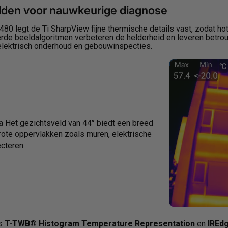
elden voor nauwkeurige diagnose
*480 legt de Ti SharpView fijne thermische details vast, zodat h
de beeldalgoritmen verbeteren de helderheid en leveren betrou
 elektrisch onderhoud en gebouwinspecties.
 Het gezichtsveld van 44° biedt een breed
rote oppervlakken zoals muren, elektrische
cteren.
ls
T-TWB® Histogram Temperature Representation
en
IREd