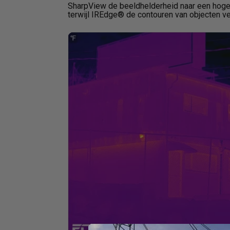
SharpView de beeldhelderheid naar een hoge
terwijl IREdge® de contouren van objecten ver