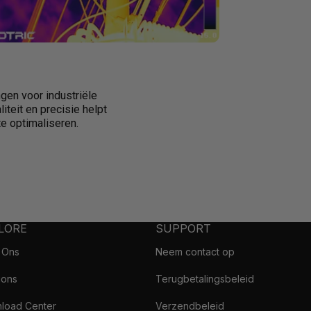
gen voor industriële
teit en precisie helpt
te optimaliseren.
LORE
SUPPORT
 Ons
Neem contact op
ions
Terugbetalingsbeleid
load Center
Verzendbeleid