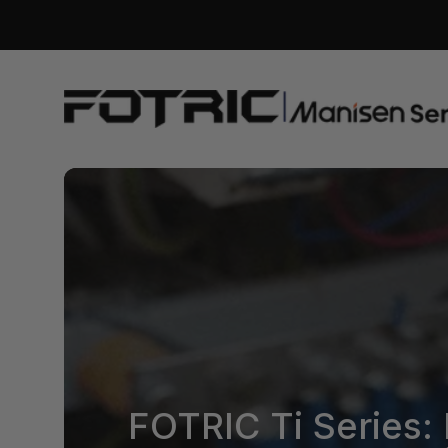
naar de
content
FOTRIC
EU
Official
Store
Thermal Cameras
Acoustic Cameras
Camera Accessories
FOTRIC Ti Series: