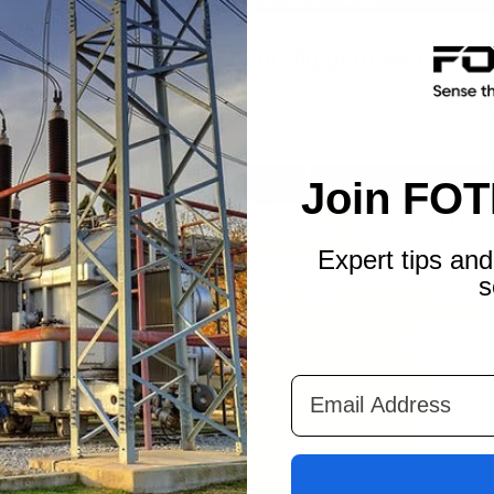
 System: Precisie eenvoudig gemaakt
dig geweest om scherpe, heldere beelden te verkrijgen. Dit au
art tijd en zorgt voor precisie. Of u nu brede gebieden scant 
er en slimmer kunt werken.
Join FOT
Expert tips and
s
Email Address