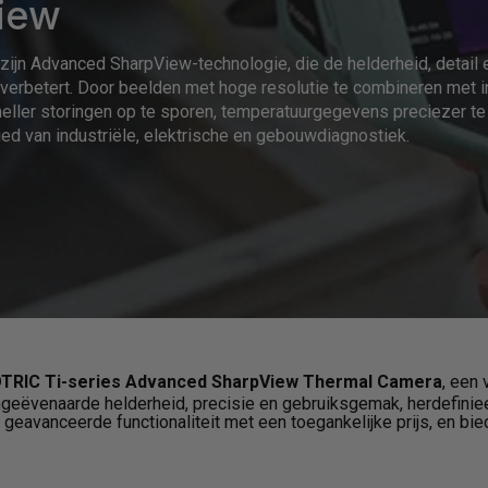
iew
FOTRIC TP320A Draagbare
FOTRIC TK5 Ther
thermische beeldcamera
beeldcamer
n zijn Advanced SharpView-technologie, die de helderheid, detail 
erbetert. Door beelden met hoge resolutie te combineren met in
sneller storingen op te sporen, temperatuurgegevens preciezer t
bied van industriële, elektrische en gebouwdiagnostiek.
FOTRIC TK7 Warmtebeeldcamera
FOTRIC TK8 Ther
TRIC Ti-series Advanced SharpView Thermal Camera
, een 
beeldcamer
eëvenaarde helderheid, precisie en gebruiksgemak, herdefinieer
 geavanceerde functionaliteit met een toegankelijke prijs, en bi