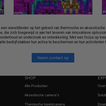
een wereldleider op het gebied van thermische en akoestische
 die zich toegewijd is aan het leveren van innovatieve oplossin
 onderhoud en onderzoek en ontwikkeling. Met een focus op kwali
lle bedrijfstakken hun activa te beschermen en hun activiteiten 
Neem contact op
SHOP
EXP
Alle Producten
Over
Akoestische camera's
Solut
Thermische beeldcamera
Down