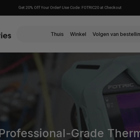
Free EU Delivery & Local VAT Included - No Customs Duty
Thuis
Winkel
Volgen van bestelli
FAQs
Check Order
Contact
 Professional-Grade Ther