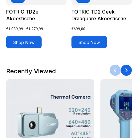
FOTRIC TD2e
FOTRIC TD2 Geek
Akoestische
Draagbare Akoestische
Beeldvormer
Beeldvorming
Normale
Normale
€1.039,99 - €1.279,99
€699,00
prijs
prijs
Shop Now
Shop Now
Recently Viewed
Join FOTRIC Insights