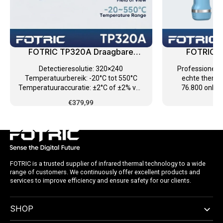
Expert tips and updates for smarter
sensing
FOTRIC TP320A Draagbare
FOTRIC T
thermische beeldcamera
bee
Email Address
Detectieresolutie: 320×240
Professioneel
Temperatuurbereik: -20°C tot 550°C
echte thermis
Temperatuuraccuratie: ±2°C of ±2% van
76.800 onbew
de aflezing NETD: ≤35mK Kijkveld (FOV):
hoogwaar
€379,99
60° × 45° Focusmodus: Focusvrij
infrarooddetecto
Subscribe Now
Minimale inspectieafstand: 0,2m
software-geïnt
Verbinding: USB-C Plug-and-Play
vangt FOTRIC TK5
Compatibiliteit: Android 12+ apparaten
thermische geg
Softwareondersteuning: FOTRIC Genie
en nauwkeurige 
App, AnalyzIR Software Gewicht: 40g
Beschikt over 
ontwerp en 40m
FOTRIC is a trusted supplier of infrared thermal technology to a wide
range of customers. We continuously offer excellent products and
gevoeligheid.
services to improve efficiency and ensure safety for our clients.
subtiele temper
met hoog contra
manier elektr
SHOP
isolatiefoute
verborgen bouw