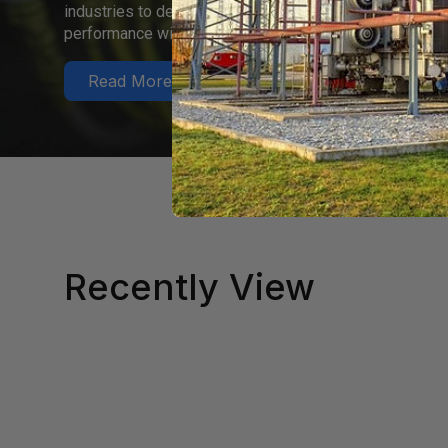
industries to detect faults early, improve safety, and op
performance with precision technology.
Read More
Recently View