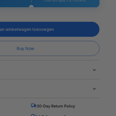
mische
FOTRIC TK6 Warmtebeeldcamera
code and apply it at checkout.
a
n
C
an winkelwagen toevoegen
Buy Now
mische
a
30-Day Return Policy