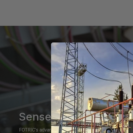
Sense the Invisible. P
FOTRIC’s advanced thermal and acoustic imaging solu