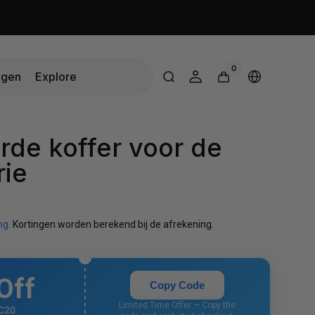
0
0
ngen
Explore
artikelen
Winkelwagen
Select
country
or
About Us
region
Community
de koffer voor de
Blog
rie
ng
. Kortingen worden berekend bij de afrekening.
Off
Copy Code
Limited Time Offer — Copy the
C20