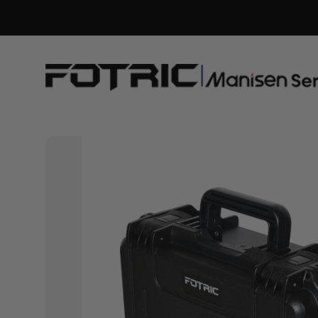
naar de
content
FOTRIC
EU
Official
Store
Thermal Cameras
Acoustic Cameras
Camera Accessories