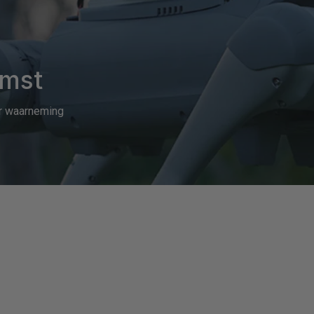
FOTRIC TP320A Draagbare
FOTRIC TK5 Ther
thermische beeldcamera
beeldcamer
Voel
omst
de
r waarneming 
digitale
toekomst
FOTRIC TK7 Warmtebeeldcamera
FOTRIC TK8 Ther
beeldcamer