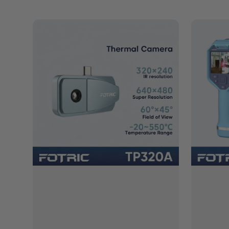
FOTRIC
FOTRIC
TP320A
TD2e
Draagbare
Akoestisch
thermische
Beeldvorm
beeldcamera