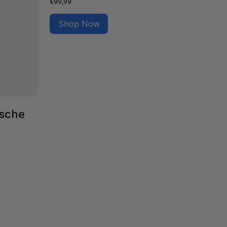
Normale
€99,99
prijs
Shop Now
sche