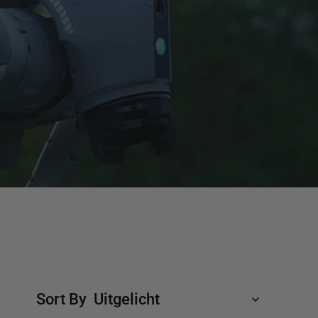
mische
FOTRIC TK6 Warmtebeeldcamera
a
mische
a
Sort By