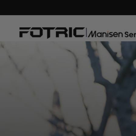
naar de
content
FOTRIC
EU
Official
Store
Thermal Cameras
Acoustic Cameras
Camera Accessories