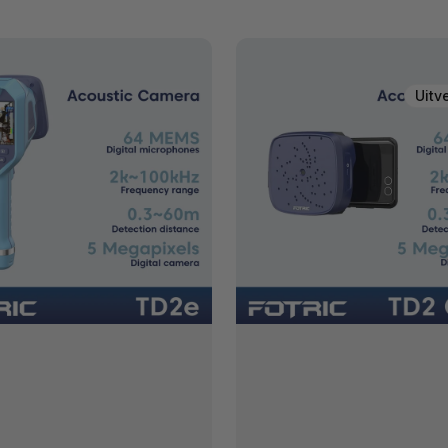
FOTRIC
TD2
e
Geek
er
Draagbare
Uitv
Akoestische
Beeldvorming