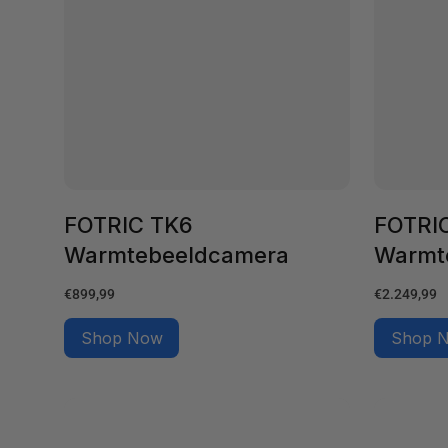
FOTRIC TK6
FOTRI
Warmtebeeldcamera
Warmt
Normale
Normale
€899,99
€2.249,99
prijs
prijs
Shop Now
Shop 
FOTRIC
FOTRIC
Dock
Harde
voor
koffer
de
voor