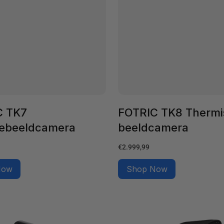
C TK7
FOTRIC TK8 Thermi
ebeeldcamera
beeldcamera
Normale
€2.999,99
prijs
Now
Shop Now
FOTRIC
Zachte
tas
voor