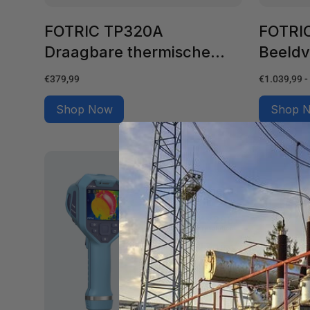
FOTRIC TP320A
FOTRIC
Draagbare thermische
Beeld
beeldcamera
Normale
Normale
€379,99
€1.039,99 -
prijs
prijs
Shop Now
Shop 
FOTRIC
FOTRIC
TK6
TK7
Warmtebeeldcamera
Warmtebee