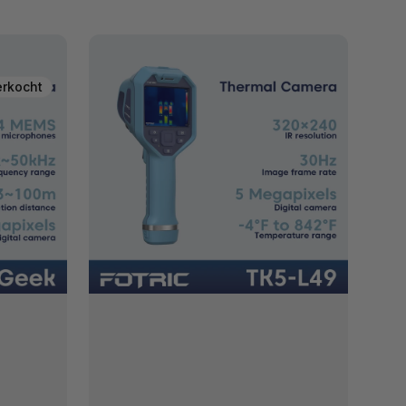
FOTRIC
TK5
Thermische
beeldcamera
erkocht