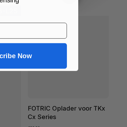
cribe Now
FOTRIC Oplader voor TKx
Cx Series