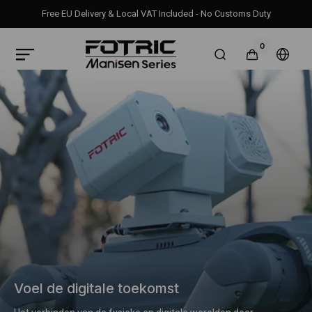
Meteen
naar de
Free EU Delivery & Local VAT Included - No Customs Duty
content
0
0
artikelen
FOTRIC
Winkelwag
Selec
EU
count
Official
or
Store
regio
Voel
Voel de digitale toekomst
de