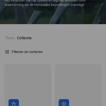
Het verbinden van de fysieke en digitale werelden door 
digitale
waarneming die de menselijke beperkingen overstijgt
toekomst
Thuis .
Collectie
Filteren en sorteren
FOTRIC
FOTRIC
TP320A
TD2e
Draagbare
Akoestische
thermische
Beeldvormer
beeldcamera